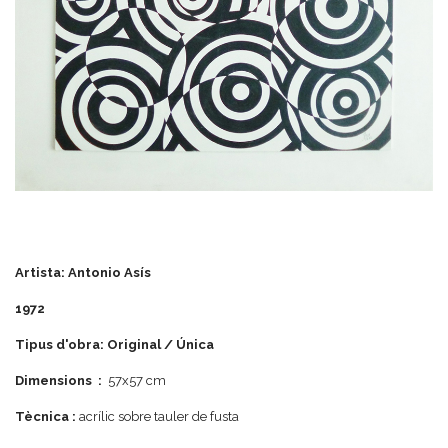
Artista: Antonio Asís
1972
Tipus d'obra: Original / Única
Dimensions :
57x57 cm
Tècnica :
acrílic sobre tauler de fusta